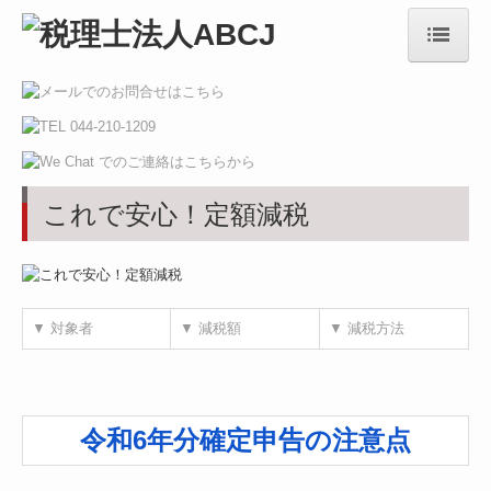
HOME
お知らせ
電帳法・インボイス最新情報
これで安心！定額減税
事務所概要
ご挨拶
メンバー紹介
▼ 対象者
▼ 減税額
▼ 減税方法
出版物
中国事務所
令和6年分確定申告の注意点
中国業務実績