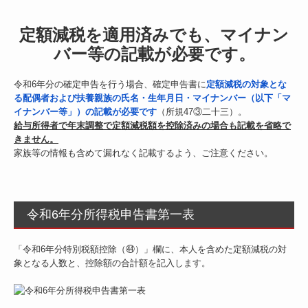
個人情報の取り扱い
定額減税を適用済みでも、マイナン
サービス
バー等の記載が必要です。
採用情報
令和6年分の確定申告を行う場合、確定申告書に
定額減税の対象とな
る配偶者および扶養親族の氏名・生年月日・マイナンバー（以下「マ
アクセス
イナンバー等」）の記載が必要です
（所規47③二十三）。
給与所得者で年末調整で定額減税額を控除済みの場合も記載を省略で
経理業務のポイント
きません。
家族等の情報も含めて漏れなく記載するよう、ご注意ください。
面向中国经营者的财税小贴士
所得税の「課税のしくみ」が変わる！
令和6年分所得税申告書第一表
社員の皆さんの手取り額が変わります
「令和6年分特別税額控除（㊹）」欄に、本人を含めた定額減税の対
象となる人数と、控除額の合計額を記入します。