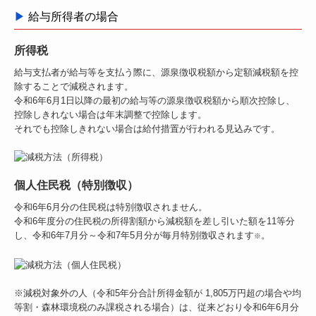
▶
給与所得者の場合
所得税
給与支払者が給与等を支払う際に、源泉徴収税額から定額減税額を控
除することで減税されます。
令和6年6月1日以降の最初の給与等の源泉徴収税額から順次控除し、
控除しきれない場合は年末調整で控除します。
それでも控除しきれない場合は給付措置が行われる見込みです。
個人住民税
（特別徴収）
令和6年6月分の住民税は特別徴収されません。
令和6年度分の住民税の所得割額から減税額を差し引いた額を11等分
し、令和6年7月分～令和7年5月分が毎月特別徴収されます
。
※
※減税対象外の人（令和5年分合計所得金額が 1,805万円超の場合や均
等割・森林環境税のみ課税される場合）は、従来どおり令和6年6月分