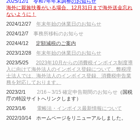
2025/12/1 令和7年年末調整
のお知らせ
海外に親族扶養がいる場合、12月31日まで海外送金忘れ
ないように！
2024/12/27
年末年始の休業日のお知らせ
2024/12/7
事務
所移転のお知らせ
2024/4/12
定額減税のご案内
2023/12/28
年末年始の休業日のお知らせ
2023/5/25
2023年10月からの消費税インボイス制度導
入に向けて海外法人のインボイス登録について、弊税理
士法人では、海外法人のインボイス登録、消費税申告業
務を対応しております。
2023/2/1
2/16～3/15 確定申告期間のお知らせ
（国税
庁の特設サイトへリンクします）
2023/1/6
電帳法・インボイス最新情報について
2022/10/14 ホームページをリニューアルしました。