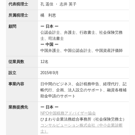
代表税理士
孔 遥佳 ・ 志井 英子
所属税理士
橘 利恵
顧問
ー 日本 ー
公認会計士、弁護士、行政書士、社会保険労務
士、司法書士
ー 中国 ー
中国弁護士、中国公認会計士、中国資産評価師
従業員数
12名
設立
2015年9月
事業内容
日中間のビジネス、会計税務申告、経理代行、記
帳代行、企画、法人設立のサポート、融資各種補
助金申請のサポート
業務提携先
ー 日本 ー
NPO中国税務アドバイザー協会
ひまわり企業法務総合事務所（社会保険労務士）
コンサルビューション株式会社（中小企業診断
士）