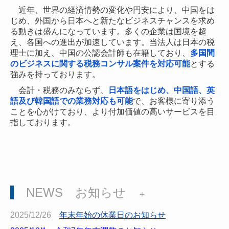
近年、世界の経済情勢の変化や円安により、中国をは
個人情報の取り扱い
じめ、外国から日本へと新たなビジネスチャンスを求め
る動きは盛んになっています。多くの企業は国境を超
サービス
え、各国への進出が加速しています。当法人は日本の税
理士に加え、中国の公認会計師も在籍しており、
多国間
採用情報
のビジネスに関する税務コンサル案件を対応可能
とする
強みを持っております。
アクセス
会計・税務のみならず、
日本語をはじめ、中国語、英
経理業務のポイント
語及び韓国語での業務対応も可能
で、お客様に寄り添う
ことを心がけており、より付加価値の高いサービスを目
面向中国经营者的财税小贴士
指しております。
所得税の「課税のしくみ」が変わる！
社員の皆さんの手取り額が変わります
NEWS お知らせ
＋
2025/12/26
年末年始の休業日のお知らせ