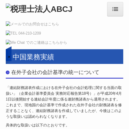
HOME
お知らせ
電帳法・インボイス最新情報
中国業務実績
事務所概要
在外子会社の会計基準の統一について
ご挨拶
メンバー紹介
「連結財務諸表作成における在外子会社の会計処理に関する当面の取
扱い」（企業会計基準委員会 実務対応報告第18号）」が平成20年4月
出版物
1日以後開始する連結会計年度に係る連財務諸表から適用されます。
これまで、現地国の会計基準で作成された在外子会社の財務諸表を修
中国事務所
正することなく、連結財務諸表を作成していましたが、今後はこのよ
うな取扱いは認められなくなります。
中国業務実績
具体的な取扱いは以下のとおりです。