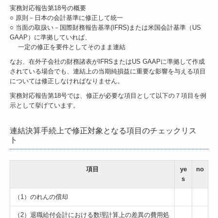
実務対応報告第18号の概要
個人情報の取り扱い
○ 原則－日本の会計基準に修正して統一
○ 当面の取扱い－国際財務報告基準(IFRS)または米国会計基準（US
サービス
GAAP）に準拠していれば、
一定の修正を要件としてそのまま連結
採用情報
なお、在外子会社の財務諸表がIFRSまたはUS GAAPに準拠して作成
されている場合でも、連結上の当期純損益に重要な影響を与える項目
アクセス
については修正しなければなりません。
経理業務のポイント
実務対応報告第18号では、修正が必要な項目として以下の７項目を例
示として挙げています。
面向中国经营者的财税小贴士
連結決算手続上で修正対象となる項目のチェックリス
所得税の「課税のしくみ」が変わる！
ト
社員の皆さんの手取り額が変わります
項目
ye
no
s
（1）のれんの償却
（2）退職給付会計における数理計算上の差異の費用処