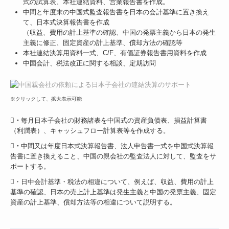
式の試算表、本社連結資料、営業報告書を作成。
中間と年度末の中国式監査報告書を日本の会計基準に置き換え
て、日本式決算報告書を作成
（収益、費用の計上基準の確認、中国の発票主義から日本の発生
主義に修正、固定資産の計上基準、償却方法の確認等
本社連結決算用資料一式、C/F、有価証券報告書用資料を作成
中国会計、税法改正に関する相談、定期訪問
※クリックして、拡大表示可能

・
毎月日本子会社の財務諸表を中国式の資産負債表、損益計算書
（利潤表）、キャッシュフロー計算表等を作成する。

・
中間又は年度日本式決算報告書、法人申告書一式を中国式決算報
告書に置き換えること、中国の親会社の監査法人に対して、監査をサ
ポートする。
・日中会計基準・税法の相違について、例えば、収益、費用の計上
基準の確認、日本の売上計上基準は発生主義と中国の発票主義、固定
資産の計上基準、償却方法等の相違について説明する。