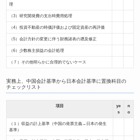
理
（3）研究開発費の支出時費用処理
（4）投資不動産の時価評価および固定資産の再評価
（5）会計方針の変更に伴う財務諸表の遡及修正
（6）少数株主損益の会計処理
（７）その他明らかに合理的でないケース
実務上、中国会計基準から日本会計基準に置換科目の
チェックリスト
項目
ye
n
s
o
（１）収益の計上基準（中国の発票主義→日本の発生
基準）