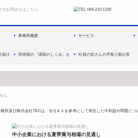
事務所概要
サービス
新情報
ご挨拶
メンバー紹介
出版物
中国事務所
中国業務実績
個人情報の取り扱い
小贴士
所得税の「課税のしくみ」が変わる！
社員の皆さんの手取り額が変わ
さい。
務所及び株式会社TKCは、当Ｑ＆Ａを参考にして発生した不利益や問題につ
中小企業における夏季賞与相場の見通し