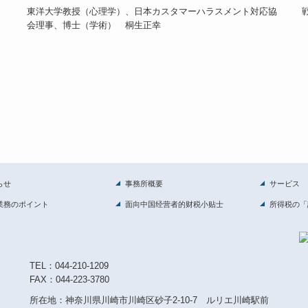
東洋大学教授（心理学）、日本カスタマーハラスメント対応協
会理事、博士（学術） 桐生正幸
らせ
事務所概要
サービス
業務のポイント
面向中国经营者的财税小贴士
所得税の「
T
EL：
044-210-1209
FAX：044-223-3780
所在地：神奈川県川崎市川崎区砂子2-10-7 ルリエ川崎駅前