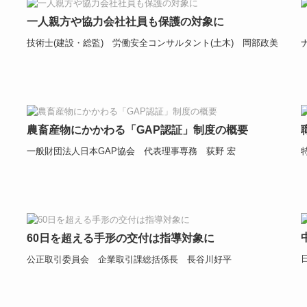
一人親方や協力会社社員も保護の対象に
技術士(建設・総監) 労働安全コンサルタント(土木) 岡部政美
農畜産物にかかわる「GAP認証」制度の概要
一般財団法人日本GAP協会 代表理事専務 荻野 宏
60日を超える手形の交付は指導対象に
公正取引委員会 企業取引課総括係長 長谷川好平